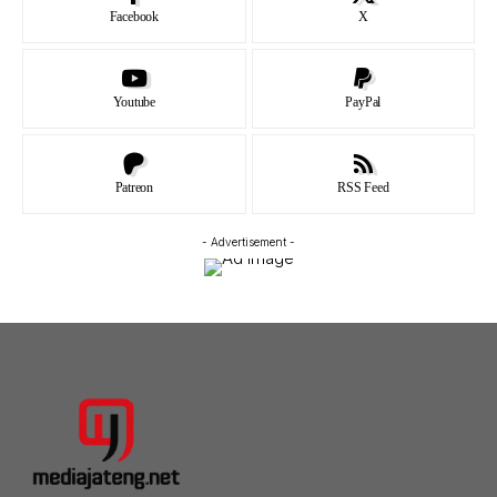
Facebook
X
Youtube
PayPal
Patreon
RSS Feed
- Advertisement -