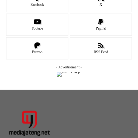
Facebook
X
Youtube
PayPal
Patreon
RSS Feed
- Advertisement -