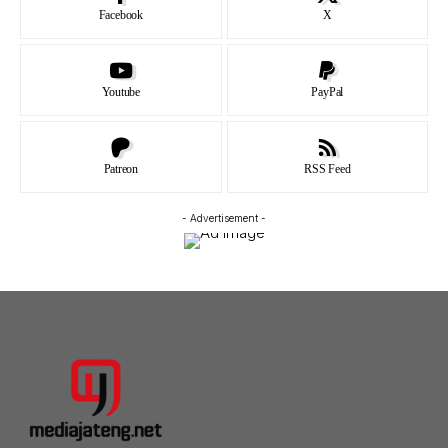
Facebook
X
Youtube
PayPal
Patreon
RSS Feed
- Advertisement -