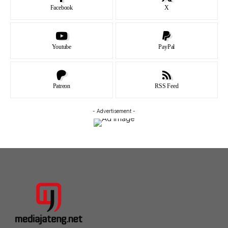
Facebook
X
Youtube
PayPal
Patreon
RSS Feed
- Advertisement -