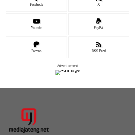
Facebook
X
Youtube
PayPal
Patreon
RSS Feed
- Advertisement -