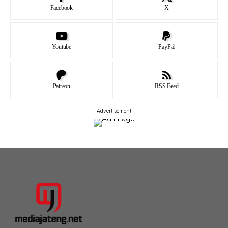
Facebook
X
Youtube
PayPal
Patreon
RSS Feed
- Advertisement -