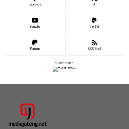
Facebook
X
Youtube
PayPal
Patreon
RSS Feed
- Advertisement -