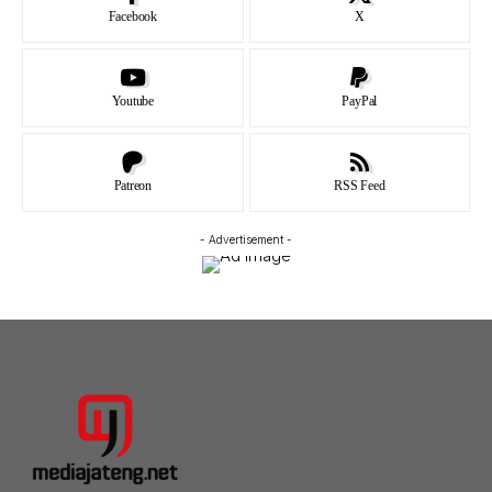
Facebook
X
Youtube
PayPal
Patreon
RSS Feed
- Advertisement -