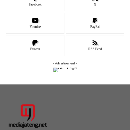
Facebook
X
Youtube
PayPal
Patreon
RSS Feed
- Advertisement -