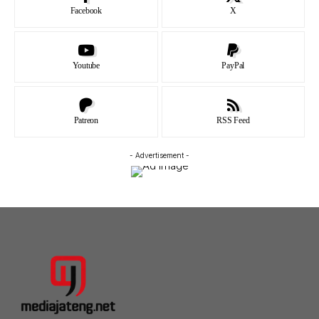
Facebook
X
Youtube
PayPal
Patreon
RSS Feed
- Advertisement -