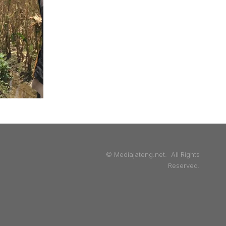
© Mediajateng.net. All Rights
Reserved.