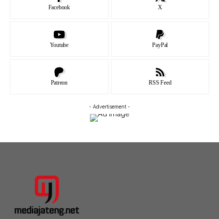
Facebook
X
Youtube
PayPal
Patreon
RSS Feed
- Advertisement -