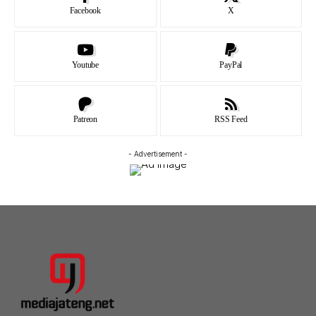
Facebook
X
Youtube
PayPal
Patreon
RSS Feed
- Advertisement -