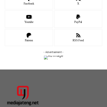
Facebook
X
Youtube
PayPal
Patreon
RSS Feed
- Advertisement -