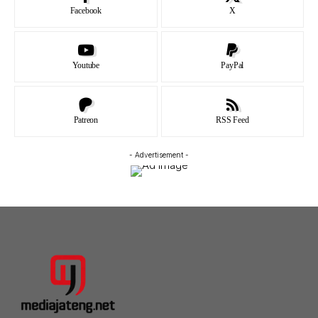
Facebook
X
Youtube
PayPal
Patreon
RSS Feed
- Advertisement -