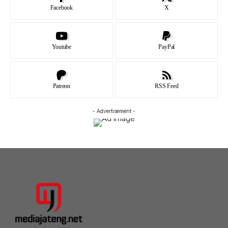
Facebook
X
Youtube
PayPal
Patreon
RSS Feed
- Advertisement -