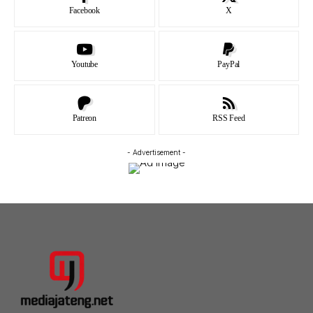
Facebook
X
Youtube
PayPal
Patreon
RSS Feed
- Advertisement -