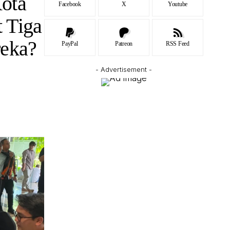
ota
Facebook
X
Youtube
 Tiga
reka?
PayPal
Patreon
RSS Feed
- Advertisement -