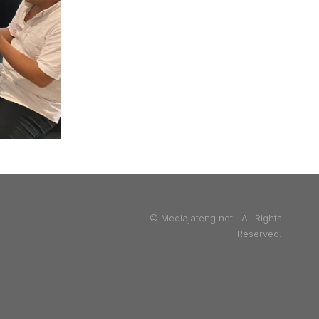
© Mediajateng.net. All Rights
Reserved.