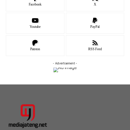
Facebook
X
Youtube
PayPal
Patreon
RSS Feed
- Advertisement -