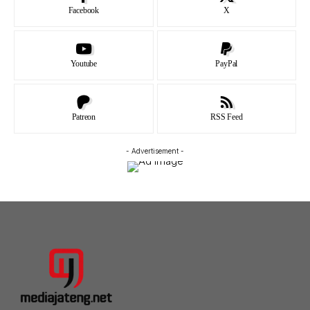
Facebook
X
Youtube
PayPal
Patreon
RSS Feed
- Advertisement -