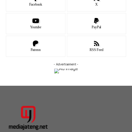
Facebook
X
Youtube
PayPal
Patreon
RSS Feed
- Advertisement -