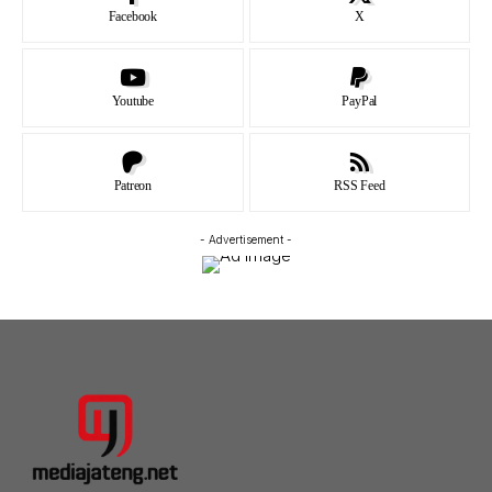
Facebook
X
Youtube
PayPal
Patreon
RSS Feed
- Advertisement -