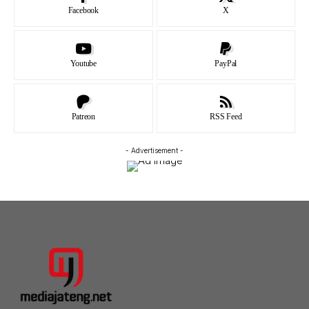
Facebook
X
Youtube
PayPal
Patreon
RSS Feed
- Advertisement -