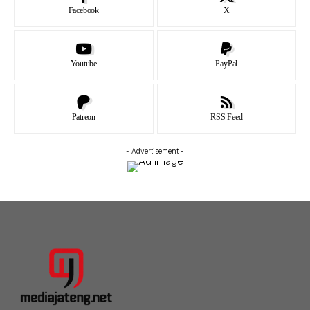
Facebook
X
Youtube
PayPal
Patreon
RSS Feed
- Advertisement -