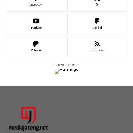
Facebook
X
Youtube
PayPal
Patreon
RSS Feed
- Advertisement -