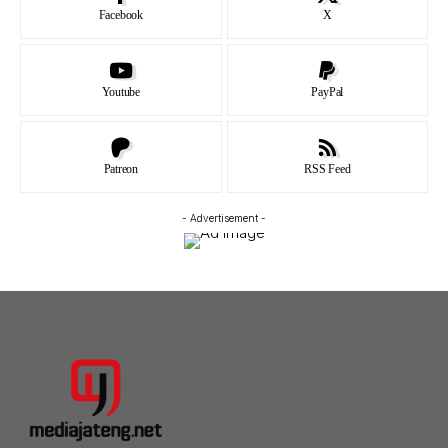
Facebook
X
Youtube
PayPal
Patreon
RSS Feed
- Advertisement -