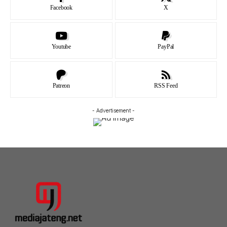
Facebook
X
Youtube
PayPal
Patreon
RSS Feed
- Advertisement -