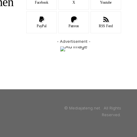
men
Facebook
X
Youtube
PayPal
Patreon
RSS Feed
- Advertisement -
© Mediajateng.net. All Rights
Reserved.