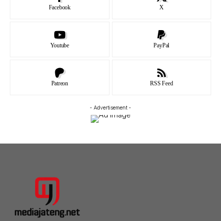
Facebook
X
Youtube
PayPal
Patreon
RSS Feed
- Advertisement -