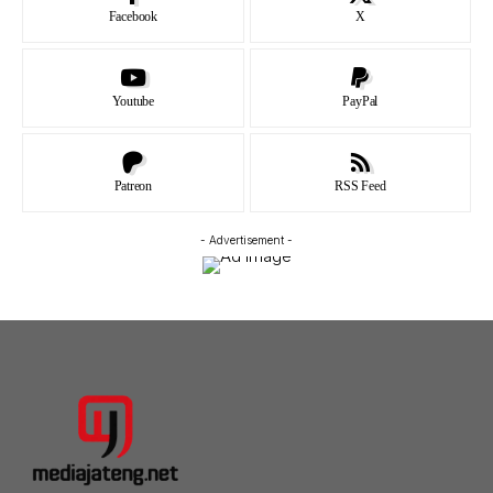
Facebook
X
Youtube
PayPal
Patreon
RSS Feed
- Advertisement -