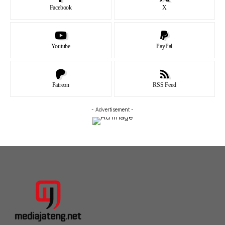
Facebook
X
Youtube
PayPal
Patreon
RSS Feed
- Advertisement -