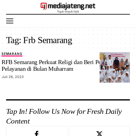
Tag:
Frb Semarang
SEMARANG
Semangat
RFB Semarang Perkuat Religi dan Beri Peningkatan
berbagi RFB
Pelayanan di Bulan Muharram
Semarang
Juli 28, 2023
berbagi untuk
anak yatim
Tap In! Follow Us Now for Fresh Daily
Content