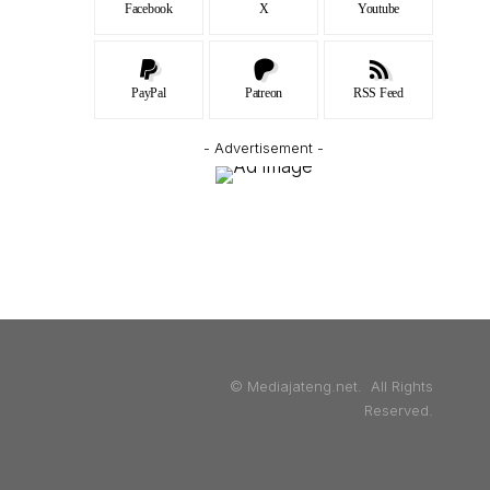
Facebook
X
Youtube
PayPal
Patreon
RSS Feed
- Advertisement -
© Mediajateng.net. All Rights
Reserved.