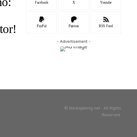
no:
Facebook
X
Youtube
tor!
PayPal
Patreon
RSS Feed
- Advertisement -
© Mediajateng.net. All Rights
Reserved.