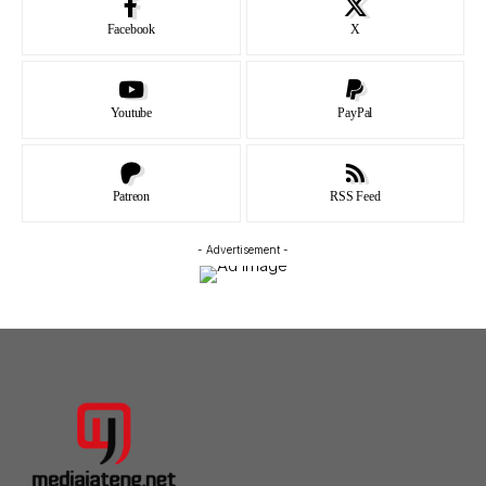
Facebook
X
Youtube
PayPal
Patreon
RSS Feed
- Advertisement -