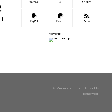
Facebook
X
Youtube
g
n
PayPal
Patreon
RSS Feed
- Advertisement -
© Mediajateng.net. All Rights
Reserved.