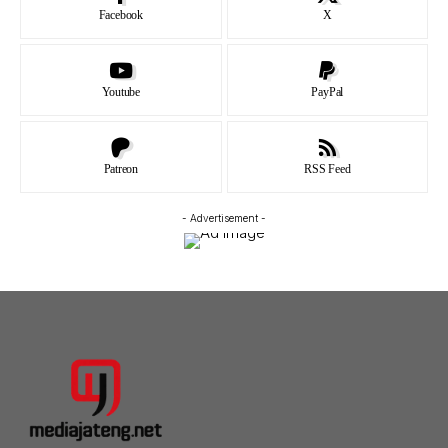
Facebook
X
Youtube
PayPal
Patreon
RSS Feed
- Advertisement -