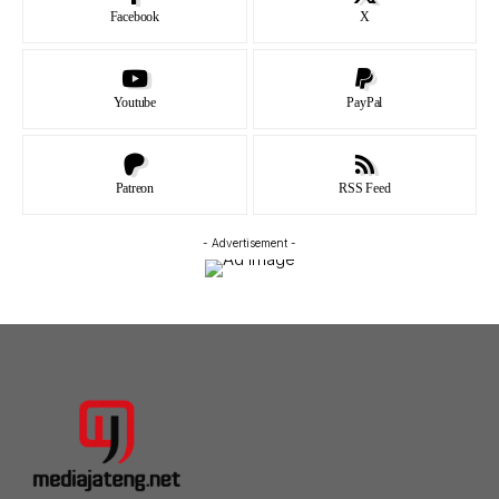
Facebook
X
Youtube
PayPal
Patreon
RSS Feed
- Advertisement -