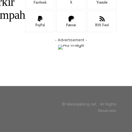
kir
Facebook
X
Youtube
umpah
PayPal
Patreon
RSS Feed
- Advertisement -
© Mediajateng.net. All Rights
Reserved.