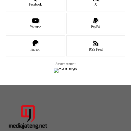
Facebook
X
Youtube
PayPal
Patreon
RSS Feed
- Advertisement -