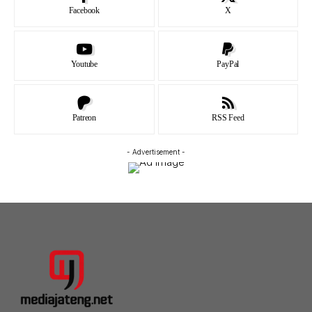
Facebook
X
Youtube
PayPal
Patreon
RSS Feed
- Advertisement -