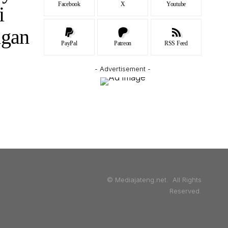
Facebook
X
Youtube
i
ngan
PayPal
Patreon
RSS Feed
- Advertisement -
© Mediajateng.net. All Rights
Reserved.