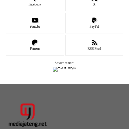
Facebook
X
Youtube
PayPal
Patreon
RSS Feed
- Advertisement -