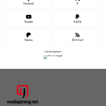
Facebook
X
Youtube
PayPal
Patreon
RSS Feed
- Advertisement -