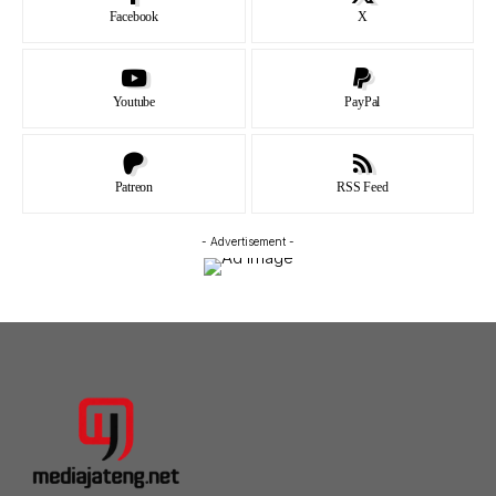
Facebook
X
Youtube
PayPal
Patreon
RSS Feed
- Advertisement -