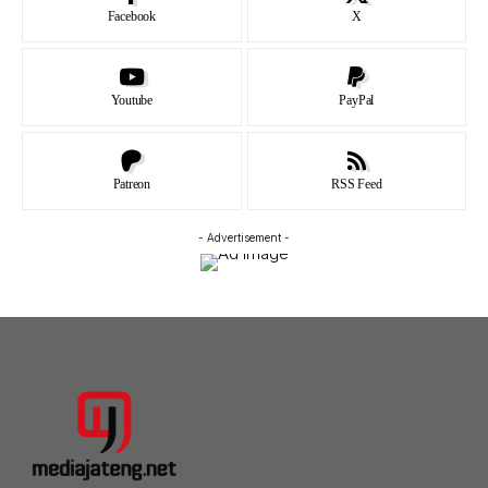
Facebook
X
Youtube
PayPal
Patreon
RSS Feed
- Advertisement -