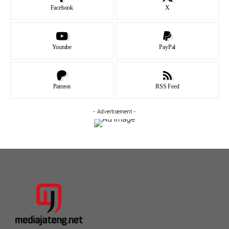
Facebook
X
Youtube
PayPal
Patreon
RSS Feed
- Advertisement -