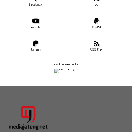
Facebook
X
Youtube
PayPal
Patreon
RSS Feed
- Advertisement -