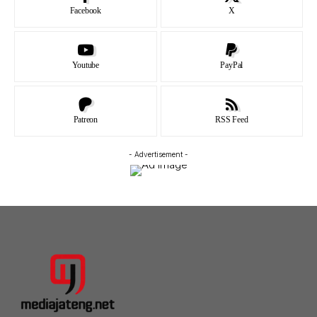
Facebook
X
Youtube
PayPal
Patreon
RSS Feed
- Advertisement -