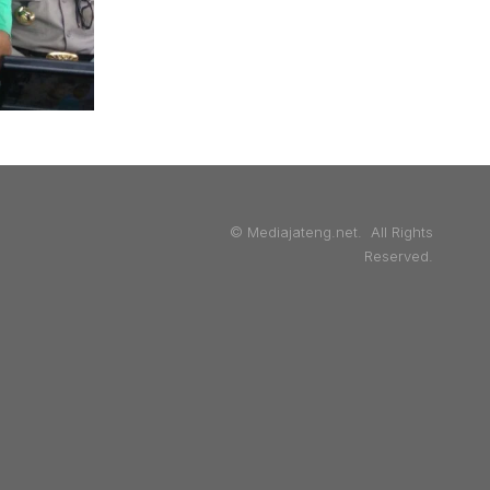
© Mediajateng.net. All Rights
Reserved.