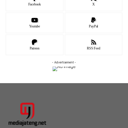
Facebook
X
Youtube
PayPal
Patreon
RSS Feed
- Advertisement -